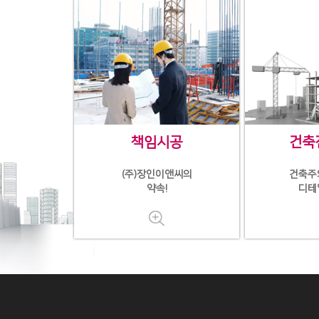
책임시공
건축
(주)장인이앤씨의
건축주
약속!
디테