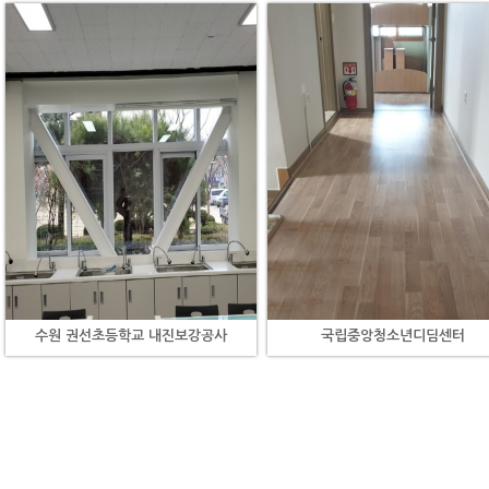
수원 권선초등학교 내진보강공사
국립중앙청소년디딤센터