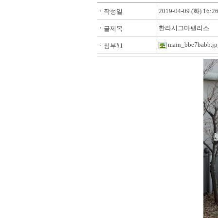
2019-04-09 (화) 16:2
ㆍ
작성일
한라시그마팰리스
ㆍ
글제목
main_bbe7babb.jp
ㆍ첨부#1