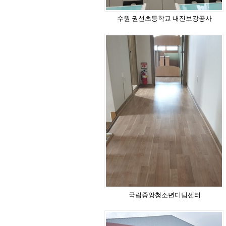
수원 권선초등학교 내진보강공사
국립중앙청소년디딤센터